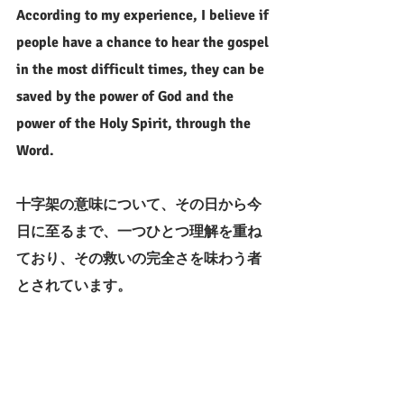
According to my experience, I believe if 
people have a chance to hear the gospel 
in the most difficult times, they can be 
saved by the power of God and the 
power of the Holy Spirit, through the 
Word.
十字架の意味について、その日から今
日に至るまで、一つひとつ理解を重ね
ており、その救いの完全さを味わう者
とされています。
From that day to the present day, I have 
been understanding the meaning of the 
cross one by one, and enjoy the 
perfection of salvation.