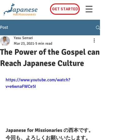
GET STARTED
Post
Yasu Sensei
Mar 23, 2021
5 min read
The Power of the Gospel can
Reach Japanese Culture
https://www.youtube.com/watch?
v=e6wnaFWCe5I
Japanese for Missionaries の西本です。
今回も、よろしくお願いいたします。