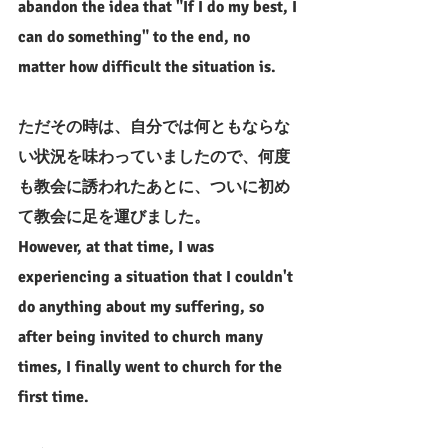
abandon the idea that "If I do my best, I 
can do something" to the end, no 
matter how difficult the situation is.
ただその時は、自分では何ともならな
い状況を味わっていましたので、何度
も教会に誘われたあとに、ついに初め
て教会に足を運びました。
However, at that time, I was 
experiencing a situation that I couldn't 
do anything about my suffering, so 
after being invited to church many 
times, I finally went to church for the 
first time.